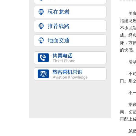
玩在龙岩
美
福建龙
推荐线路
不少龙
成。经
地面交通
廉，方
的快感
清
不
口。那
不
据
肉、卤
再配上
虽