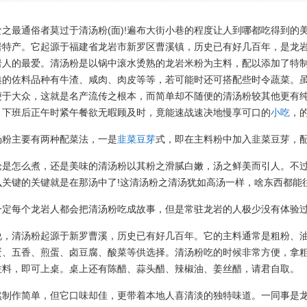
食之最通俗者莫过于清汤粉(面)!遍布大街小巷的程度让人到哪都吃得到的美
岩特产。它起源于福建省龙岩市新罗区曹溪镇，历史已有好几百年，是龙
岩人的最爱。清汤粉是以锅中滚水烫熟的龙岩米粉为主料，配以添加了特
典的佐料品种有牛渣、咸肉、肉皮等等，若可能时还可搭配些时令蔬菜。
便于大众，这就是名产流传之根本，而简单却不随便的清汤粉较其他更有
。下班后正午时紧午餐欲无暇顾及时，竟能速战速决地慢享可口的
小吃
，
汤粉主要有两种配菜法，一是
韭菜
豆芽
式，即在主料粉中加入韭菜豆芽，配
论是怎么煮，还是美味的清汤粉以其粉之滑腻白嫩，汤之鲜美而引人。不
么关键的关键就是在那汤中了!这清汤粉之清汤犹如高汤一样，啥东西都能
一定每个龙岩人都会把清汤粉吃成故事，但是常驻龙岩的人极少没有体验
说，清汤粉起源于新罗曹溪，历史已有好几百年。它的主料通常是粗粉、
蛋、五香、煎蛋、卤豆腐、酸菜等供选择。清汤粉吃的时候非常方便，拿
佐料，即可上桌。桌上还有陈醋、蒜头醋、辣椒油、姜丝醋，请君自取。
然制作简单，但它口味却佳，更带着本地人喜清淡的独特味道。一同事是