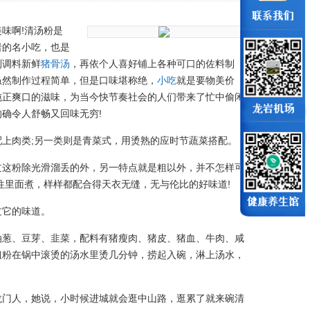
味啊!
清汤粉是
岩的名小吃，也是
制调料新鲜
猪骨汤
，再依个人喜好铺上各种可口的佐料制
虽然制作过程简单，但是口味堪称绝，
小吃
就是要物美价
纯正爽口的滋味，为当今快节奏社会的人们带来了忙中偷闲
的确令人舒畅又回味无穷!
上肉类;另一类则是青菜式，用烫熟的应时节蔬菜搭配。
过这粉除光滑溜丢的外，另一特点就是粗以外，并不怎样可
往里面煮，样样都配合得天衣无缝，无与伦比的好味道!
过它的味道。
油葱、豆芽、韭菜，配料有猪瘦肉、猪皮、猪血、牛肉、咸
粗粉在锅中滚烫的汤水里烫几分钟，捞起入碗，淋上汤水，
龙门人，她说，小时候进城就会逛中山路，逛累了就来碗清