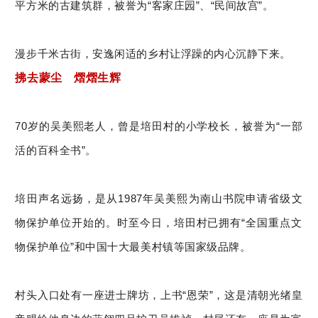
平方米的古建筑群，被誉为“客家庄园”、“民间故宫”。
漫步千米古街，安逸闲适的乡村让浮躁的内心沉静下来。
拂去蒙尘 熠熠生辉
70岁的吴美熙老人，曾是培田村的小学校长，被誉为“一部
活的百科全书”。
培田声名远扬，是从1987年吴美熙为南山书院申请省级文
物保护单位开始的。时至今日，培田村已拥有“全国重点文
物保护单位”和中国十大最美村镇等国家级品牌。
村头入口处有一座进士牌坊，上书“恩荣”，这是清朝光绪皇