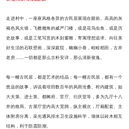
走进村中，一座座风格各异的古民居展现在眼前。高高的灰
褐色风火墙，飞檐翘角的威严门楼，或是花鸟虫鱼，或是历
史故事，或是工笔写意的木刻窗雕，寄寓理想追求、向往美
好生活的石联壁画，深深庭院，幽幽小巷，畦畦稻田，古井
老房……一切都是那么古朴安详，那么清新俊逸。
每一幢古民居，都是艺术的结晶；每一幢古民居，都有一个
悠远的故事，诉说着培田数百年的风雨沧桑。村内建筑，如
大夫第、进士第、都阃府、官厅、衍庆堂等，多为九厅十八
井的格局。古屋厅堂内高大宽阔，纵主横次，厅厢配套、主
体附房分离，采光通风排水卫生设施科学，墙体以砖木相互
结构，利于防震防潮。