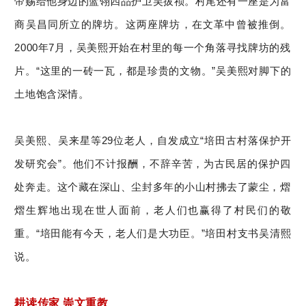
帝赐给他身边的蓝翎四品护卫吴拔祯。村尾还有一座是为富
商吴昌同所立的牌坊。这两座牌坊，在文革中曾被推倒。
2000年7月，吴美熙开始在村里的每一个角落寻找牌坊的残
片。“这里的一砖一瓦，都是珍贵的文物。”吴美熙对脚下的
土地饱含深情。
吴美熙、吴来星等29位老人，自发成立“培田古村落保护开
发研究会”。他们不计报酬，不辞辛苦，为古民居的保护四
处奔走。这个藏在深山、尘封多年的小山村拂去了蒙尘，熠
熠生辉地出现在世人面前，老人们也赢得了村民们的敬
重。“培田能有今天，老人们是大功臣。”培田村支书吴清熙
说。
耕读传家 崇文重教