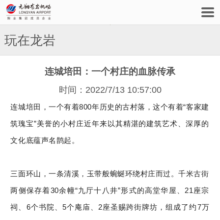
玩在龙岩
连城培田：一个村庄的血脉传承
时间：2022/7/13 10:57:00
连城培田，一个有着800年历史的古村落，这个有着“客家建
筑瑰宝”美誉的小村庄近年来以其精湛的建筑艺术、深厚的
文化底蕴声名鹊起。
三面环山，一条清溪，玉带般蜿蜒环绕村庄而过。千米古街
两侧保存着30余幢“九厅十八井”形式的高堂华屋、21座宗
祠、6个书院、5个庵庙、2座圣赐跨街牌坊，组成了约7万