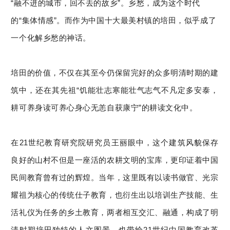
“融不进的城市，回不去的故乡”。乡愁，成为这个时代
的“集体情感”。而作为中国十大最美村镇的培田，似乎成了
一个化解乡愁的神话。
培田的价值，不仅在其至今仍保留完好的众多明清时期的建
筑中，还在其先祖“饥能壮志寒能壮气志气不凡定多安泰，
耕可养身读可养心身心无恙自获康宁”的耕读文化中。
在21世纪教育研究院研究员王丽眼中，这个建筑风貌保存
良好的山村不但是一座活的农耕文明的宝库，更印证着中国
民间教育曾有过的辉煌。当年，这里既有以读书做官、光宗
耀祖为核心的传统仕子教育，也衍生出以培训生产技能、生
活礼仪为任务的乡土教育，两者相互交汇、融通，构成了明
清时期培田独特的人文图景，也带给21世纪中国教育改革